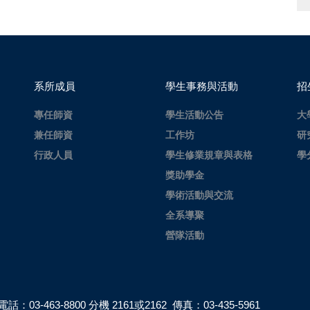
系所成員
學生事務與活動
招
專任師資
學生活動公告
大
兼任師資
工作坊
研
行政人員
學生修業規章與表格
學
獎助學金
學術活動與交流
全系導聚
營隊活動
電話：03-463-8800 分機 2161或2162 傳真：03-435-5961