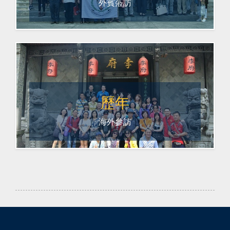
外賓蒞訪
歷年
海外參訪