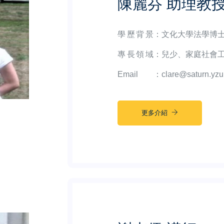
陳麗芬 助理教
學歷背景
：
文化大學法學博
專長領域
：
兒少、家庭社會
Email
：
clare@saturn.yzu
更多介紹