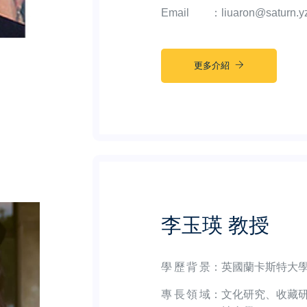
Email
：
liuaron@saturn.y
更多介紹
李玉瑛 教授
學歷背景
：
英國蘭卡斯特大
專長領域
：
文化研究、收藏