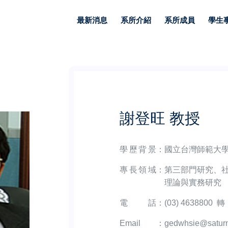
最新消息
系所介紹
系所成員
學生
謝登旺 教授
學歷背景
：
國立台灣師範大
專長領域
：
第三部門研究、
理論與實務研究
電話
：
(03) 4638800 轉
Email
：
gedwhsie@saturn