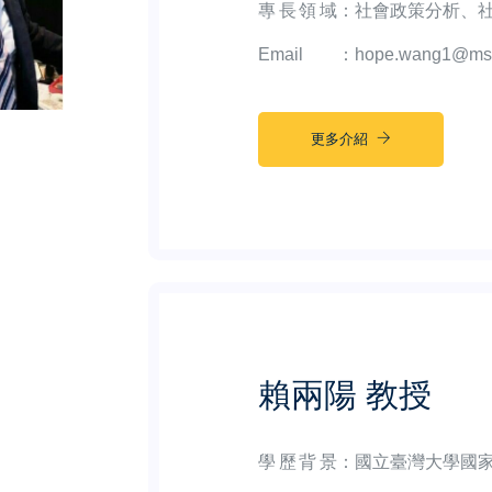
專長領域
：
社會政策分析、
Email
：
hope.wang1@msa.
更多介紹
賴兩陽 教授
學歷背景
：
國立臺灣大學國