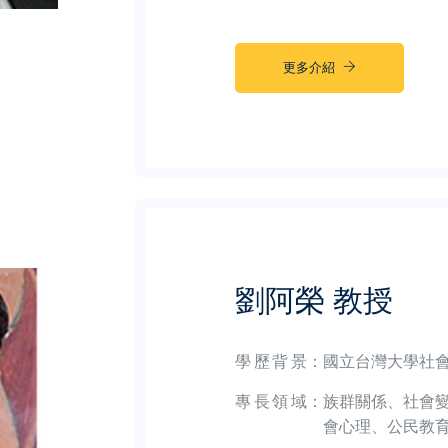
更多介紹
劉阿榮 教授
學歷背景
：
國立台灣大學社
專長領域
：
族群關係、社會
會心理、公民教