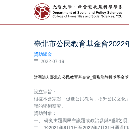
臺北市公民教育基金會202
獎助學金
2022-07-19
財團法人臺北市公民教育基金會_雷飛龍教授獎學金獎助
設立宗旨：
根據本會宗旨「促進公民教育，提升公民文化
謹的學術研究。
獎助對象：
一、 研究主題與民主議題或政治參與相關之碩
二、 於
2021
年
8
月
1
日至
2022
年
7
月
31
日
通過口