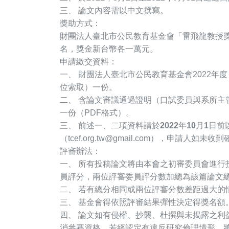
三、 論文內容需以中文撰寫。
獎助方式：
財團法人臺北市公民教育基金會「雷飛龍教授
名，獎金新台幣各一萬元。
申請繳交資料：
一、 財團法人臺北市公民教育基金會2022
位索取）一份。
二、 含論文審議通過證明（口試委員與系所主
一份（PDF格式）。
三、 前述一、二項資料請於
2022
年
10
月
1
日
前
（tcef.org.tw@gmail.com），申請人
評審辦法：
一、 所有投稿論文將由本會之初審委員會進行
員評分，兩位評審委員評分數加總為該篇論文
二、 若有總分相同或兩位評審分數差距過大的
三、 基金會得依照評審結果彈性決定得獎名額
四、 論文如有侵權、抄襲、杜撰與未揭露之利
消參賽資格。若經認定有違反研究倫理情形，