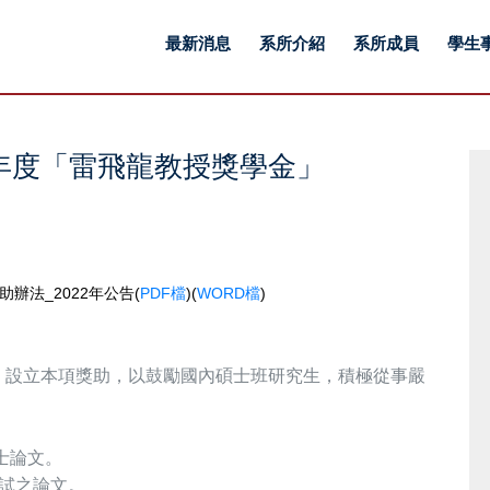
最新消息
系所介紹
系所成員
學生
2年度「雷飛龍教授獎學金」
辦法_2022年公告(
PDF檔
)(
WORD檔
)
」設立本項獎助，以鼓勵國內碩士班研究生，積極從事嚴
士論文。
試之論文。