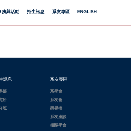
事務與活動
招生訊息
系友專區
ENGLISH
生訊息
系友專區
學部
系學會
究所
系友會
分班
榮譽榜
系友座談
相關學會