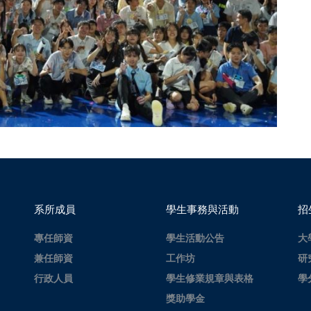
系所成員
學生事務與活動
招
專任師資
學生活動公告
大
兼任師資
工作坊
研
行政人員
學生修業規章與表格
學
獎助學金