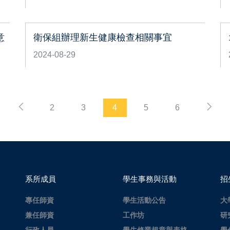
意
衛保組辦理新生健康檢查相關事宜
2024-08-29
2
3
4
5
6
系所成員
學生事務與活動
招
專任師資
學生活動公告
大
兼任師資
工作坊
研